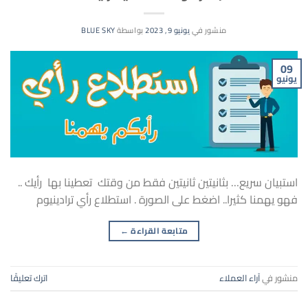
منشور في
يونيو 9, 2023
بواسطة
BLUE SKY
09
يونيو
استبيان سريع… بثانيتين ثانيتين فقط من وقتك تعطينا بها رأيك ..
فهو يهمنا كثيرا.. اضغط على الصورة . استطلاع رأي ترادينيوم
متابعة القراءة
←
منشور في
آراء العملاء
اترك تعليقًا