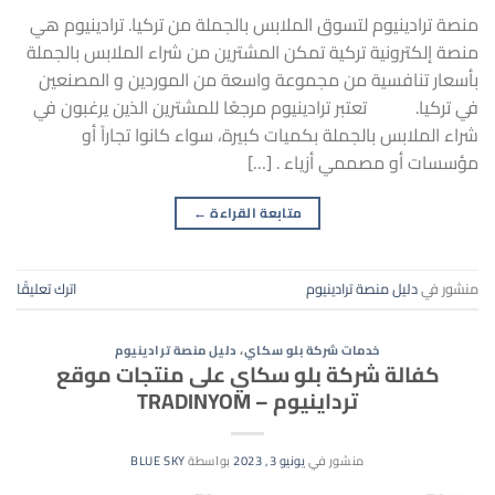
منصة ترادينيوم لتسوق الملابس بالجملة من تركيا. ترادينيوم هي
منصة إلكترونية تركية تمكن المشترين من شراء الملابس بالجملة
بأسعار تنافسية من مجموعة واسعة من الموردين و المصنعين
في تركيا. تعتبر ترادينيوم مرجعًا للمشترين الذين يرغبون في
شراء الملابس بالجملة بكميات كبيرة، سواء كانوا تجاراً أو
مؤسسات أو مصممي أزياء . […]
متابعة القراءة
←
منشور في
دليل منصة ترادينيوم
اترك تعليقًا
خدمات شركة بلو سكاي
،
دليل منصة ترادينيوم
كفالة شركة بلو سكاي على منتجات موقع
ترداينيوم – TRADINYOM
منشور في
يونيو 3, 2023
بواسطة
BLUE SKY