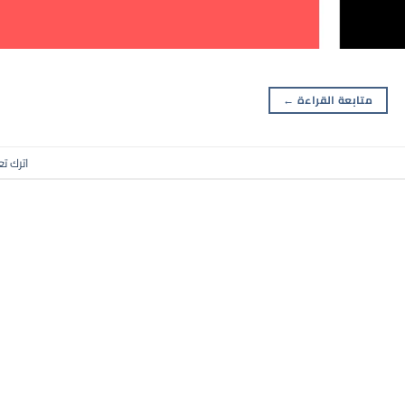
متابعة القراءة
←
اترك تع