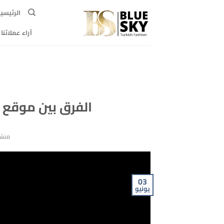
خطي
الرئيسي
لمحتوى
آراء عملائنا
الفرق بين موقع 
منشو
03
يونيو