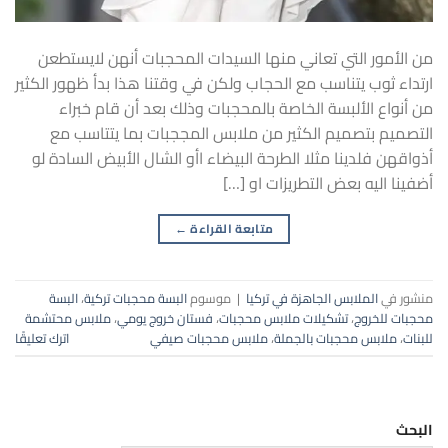
من الأمور التي تعاني منها السيدات المحجبات أنهن لايستطعن
ارتداء ثوب يتناسب مع الحجاب ولكن في وقتنا هذا بدأ ظهور الكثير
من أنواع الألبسة الخاصة بالمحجبات وذلك بعد أن قام خبراء
التصميم بتصميم الكثير من ملابس المججبات بما يتتاسب مع
أذواقهن فلدينا مثلا الطرحة البيضاء اأو الشال الأبيض السادة لو
أضفينا اليه بعض التطريزات او […]
متابعة القراءة
←
منشور في
الملابس الجاهزة في تركيا
|
موسوم
البسة محجبات تركية
،
البسة
محجبات للخروج
،
تشكيلات ملابس محجبات
،
فستان خروج يومي
،
ملابس محتشمة
للبنات
،
ملابس محجبات بالجملة
،
ملابس محجبات صيفي
اترك تعليقًا
البحث