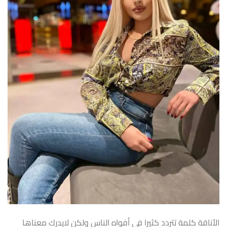
الأناقة كلمة تتردد كثيرا في أفواه الناس ولكن لايدرك معناها