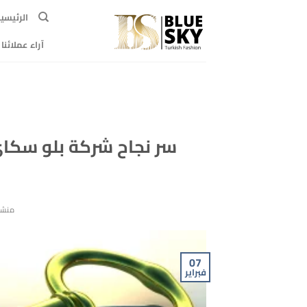
خطي
الرئيسي
لمحتوى
آراء عملائنا
سر نجاح شركة بلو سكاي
منشو
07
فبراير