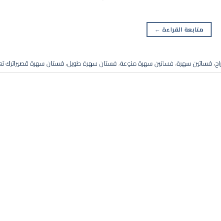
متابعة القراءة
←
اح
،
فساتين سهرة
،
فساتين سهرة منوعة
،
فستان سهرة طويل
،
فستان سهرة قصير
اترك تع