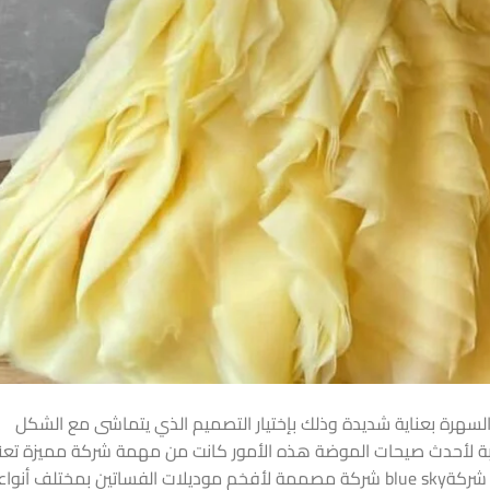
السهرة بعناية شديدة وذلك بإختيار التصميم الذي يتماشى مع الشكل
بة لأحدث صيحات الموضة هذه الأمور كانت من مهمة شركة مميزة تعن
بإطلالة السيدات لاسيما في مناسباتهم الفخمة شركةblue sky شركة مصممة لأفخم موديلات الفساتين بمختلف أن