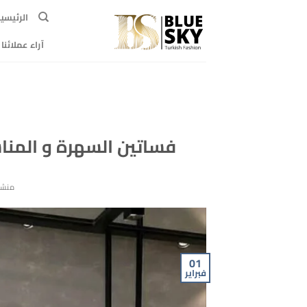
خطي
الرئيسي
لمحتوى
آراء عملائنا
فساتين السهرة و المنا
منشو
01
فبراير