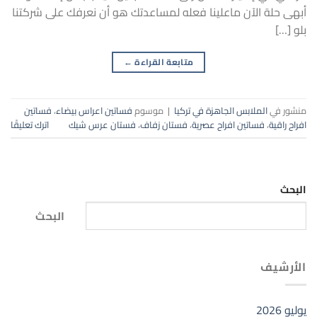
أبهى حلة الآن ماعلينا فعله لمساعدتك هو أن نعرفك على شركتنا
بلو […]
متابعة القراءة
←
منشور في
الملابس الجاهزة في تركيا
|
موسوم
فساتين اعراس بيضاء
،
فساتين
افراح راقية
،
فساتين افراح عصرية
،
فستان زفاف
،
فستان عرس شيك
اترك تعليقًا
البحث
البحث
الأرشيف
يوليو 2026