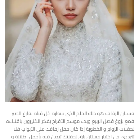
فستان الزفاف هو ذلك الحلم الذي تنتظره كل فتاة بفارغ الصبر
فمع بزوغ فصل الربيع وبدء موسم الأفراح يفكر الكثيرون باقتناءه
لحفلات الزواج و الخطوبة إذا كان حفل زفافك على الأبواب فلا
تترددي في إختيار فستان راق لحفلتك تبدين فيه بأجمل إطلالة و