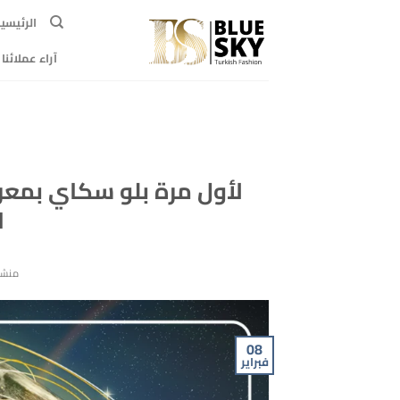
خطي
الرئيسي
لمحتوى
آراء عملائنا
لأول مرة بلو سكاي بمع
ا
منشو
08
فبراير