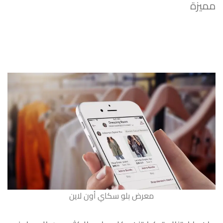
مميزة
معرض بلو سكاي أون لاين