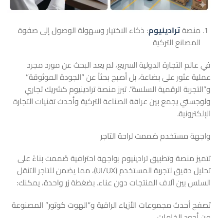
منصة
ترادينيوم
: ذكاء الاختيار وسهولة الوصول إلى صفوة
المصانع التركية
في عالم التجارة الدولية السريع، لم يعد البحث عن مورد مجرد
عملية عثور على بضاعة، بل أصبح بحثاً عن “الجودة الموثوقة”
و”التجربة الرقمية السلسة”. تبرز منصة ترادينيوم كشريك تجاري
ولوجستي يجمع بين عراقة الصناعة التركية وأحدث تقنيات التجارة
الإلكترونية.
واجهة مستخدم صُممت لراحة التاجر
تتميز منصة وتطبيق ترادينيوم بواجهة احترافية صُممت بناءً على
تحليل دقيق لتجربة المستخدم (UI/UX)، مما يضمن للتاجر التنقل
السلس بين آلاف المنتجات دون عناء. بضغطة زر واحدة، يمكنك:
تصفح أحدث مجموعات الأزياء الراقية و”الهوت كوتور” المصنوعة
من أجود الخامات.