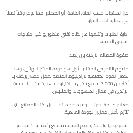
فرز المنتجات حسب الفئة، الخامة، أو المصنع، مما يوفر وقتاً ثميناً
في عملية اتخاذ القرار.
إدارة الطلبات وتتبعها عبر نظام تقني متطور يواكب احتياجات
السوق الحديثة.
صفوة المصانع التركية بين يديك
ما يهم التاجر في المقام الأول هو جودة المنتج النهائي، وهنا
تكمن القوة الحقيقية لترادينيوم. المنصة تعمل كجسر يربطك بـ
أكثر من 3,000 مصنع تركي تم اختيارهم بعناية ليكونوا صفوة
الرائدين في مجال المنسوجات والملابس.
معايير صارمة: نحن لا نوفر مجرد منتجات، بل نختار المصانع التي
تلتزم بأعلى معايير الجودة العالمية.
التكنولوجيا والابتكار: تضم المنصة مصانع رائدة في “الملابس
الذكية” (SmartWear) والمنسوجات التقنية، مما يضعك في