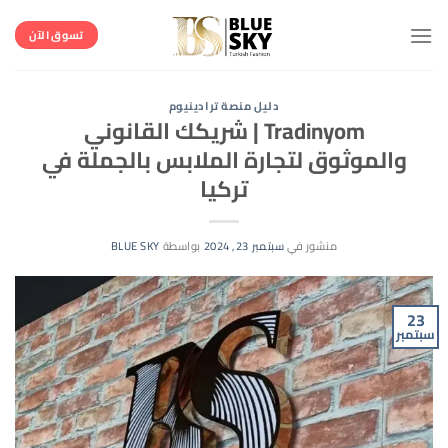
خطي
لمحتوى
تسوق الآن
دليل منصة ترادينيوم
Tradinyom | شريكك القانوني
والموثوق لتجارة الملابس بالجملة في
تركيا
منشور في
سبتمبر 23, 2024
بواسطة
BLUE SKY
23
سبتمبر