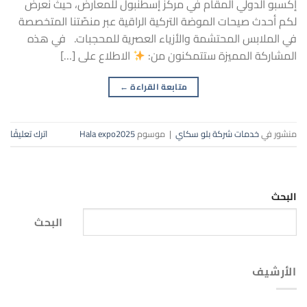
إكسبو الدولي المقام في مركز إسطنبول للمعارض، حيث نعرض
لكم أحدث صيحات الموضة التركية الراقية عبر منصّتنا المتخصصة
في الملابس المحتشمة والأزياء العصرية للمحجبات. في هذه
المشاركة المميزة ستتمكنون من:
الاطلاع على […]
متابعة القراءة
←
منشور في
خدمات شركة بلو سكاي
|
موسوم
Hala expo2025
اترك تعليقًا
البحث
البحث
الأرشيف