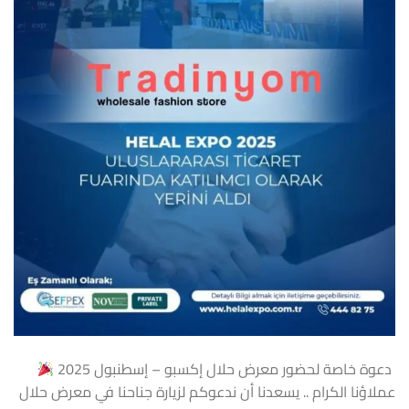
دعوة خاصة لحضور معرض حلال إكسبو – إسطنبول 2025
عملاؤنا الكرام .. يسعدنا أن ندعوكم لزيارة جناحنا في معرض حلال