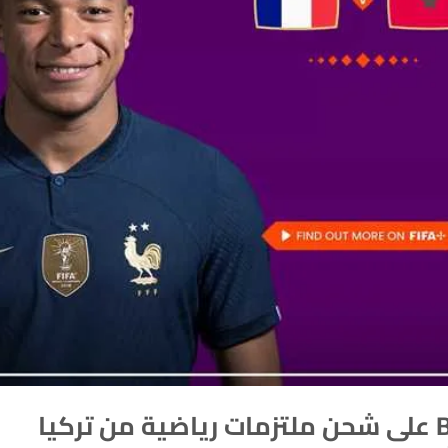
حرصت بلو سكاي | BLUE SKY على شحن ملتزمات رياضية من تركيا